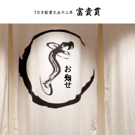
う
な
ぎ
創
業
大
正
十
二
年
赤
坂
お知らせ
ふ
き
ぬ
き