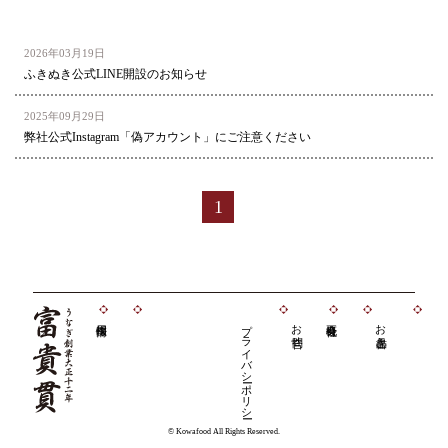
2026年03月19日
ふきぬき公式LINE開設のお知らせ
2025年09月29日
弊社公式Instagram「偽アカウント」にご注意ください
1
う
プライバシーポリシー
お問合せ
お品書き
な
ぎ
創
業
大
正
十
© Kowafood All Rights Reserved.
二